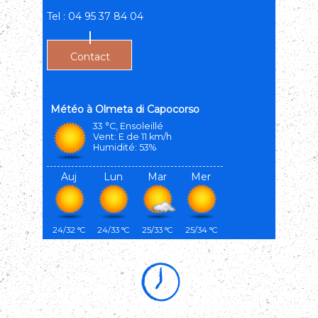
Tel : 04 95 37 84 04
Contact
Olmeta di Capocorso
33 °C, Ensoleillé
Vent: E de 11 km/h
Humidité: 53%
Auj
Lun
Mar
Mer
24/32 °C
24/33 °C
25/33 °C
25/34 °C