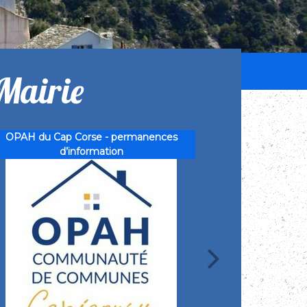
Mairie
OPAH du Cap Corse - permanences
Encombrants : chan
d’information
de co