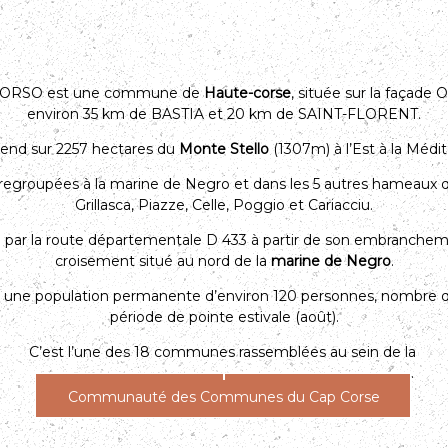
ORSO est une commune de
Haute-corse
, située sur la façade 
environ 35 km de BASTIA et 20 km de SAINT-FLORENT.
étend sur 2257 hectares du
Monte Stello
(1307m) à l’Est à la Médit
regroupées à la marine de Negro et dans les 5 autres hameaux qui
Grillasca, Piazze, Celle, Poggio et Cariacciu.
a par la route départementale D 433 à partir de son embranchem
croisement situé au nord de la
marine de Negro
.
le une population permanente d’environ 120 personnes, nombre qu
période de pointe estivale (août).
C’est l’une des 18 communes rassemblées au sein de la
.
Communauté des Communes du Cap Corse