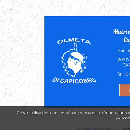
Mairie
Ca
Hamea
2021
CA
Tel : 
Ce site utilise des cookies afin de mesurer la fréquentation 
contenu
Site réalisé et Suivi par AGEDI
- Hébe