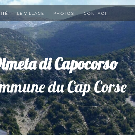
ité
Le village
Photos
Contact
meta di Capocorso
mmune du Cap Corse