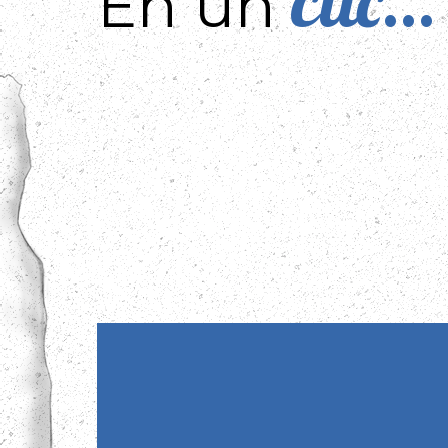
clic...
En un