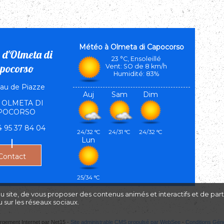
Olmeta di Capocorso
 d'Olmeta di
23 °C, Ensoleillé
pocorso
Vent: SO de 8 km/h
Humidité: 83%
u de Piazze
Auj
Sam
Dim
7 OLMETA DI
POCORSO
04 95 37 84 04
24/32 °C
24/31 °C
24/32 °C
Lun
Contact
25/34 °C
du site, de vous proposer des contenus animés et interactifs et de par
 sur les réseaux sociaux.
rgement Internet par Net15 -
Site administrable CMS propulsé par WebSee
-
Conditions Génér