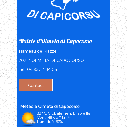
Mairie d'Olmeta di Capocorso
Hameau de Piazze
20217 OLMETA DI CAPOCORSO
Tel : 04 95 37 84 04
Contact
Olmeta di Capocorso
32 °C, Globalement Ensoleillé
Vent: NE de 11 km/h
Humidité: 67%